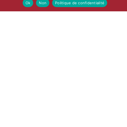
Ok
Non
Politique de confidentialité
NOS DÉPARTEMENTS
Départements horticulture et forestier