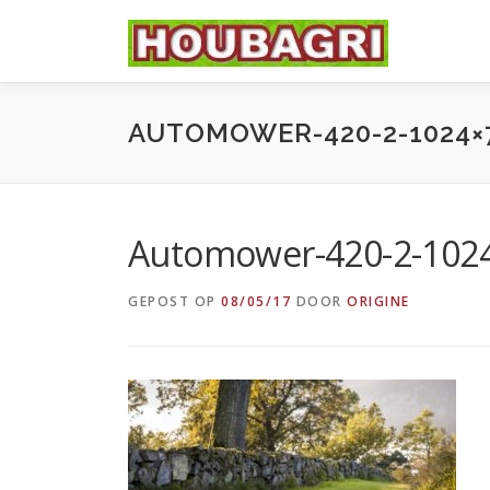
Ga
naar
de
inhoud
AUTOMOWER-420-2-1024×
Automower-420-2-102
GEPOST OP
08/05/17
DOOR
ORIGINE