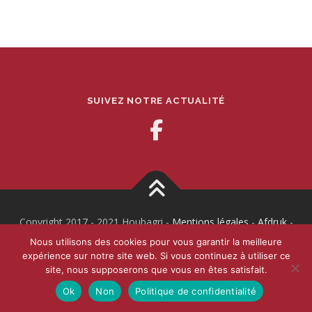
SUIVEZ NOTRE ACTUALITÉ
Copyright 2017 - 2021 Houbagri -
Mentions légales
-
Afdruk
-
Made by :
webOrigine
Nous utilisons des cookies pour vous garantir la meilleure
expérience sur notre site web. Si vous continuez à utiliser ce
site, nous supposerons que vous en êtes satisfait.
Ok
Non
Politique de confidentialité