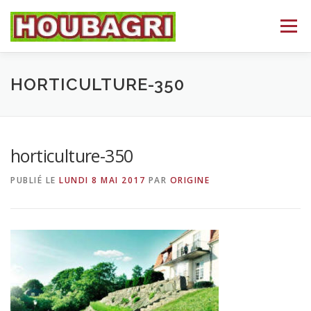
Aller
au
Menu
contenu
ACCUEIL
HEIZOMAT
NOS DÉPARTEMENTS
HORTICULTURE-350
BROYAGE
CONTACT
LANGUE :
horticulture-350
PUBLIÉ LE
LUNDI 8 MAI 2017
PAR
ORIGINE