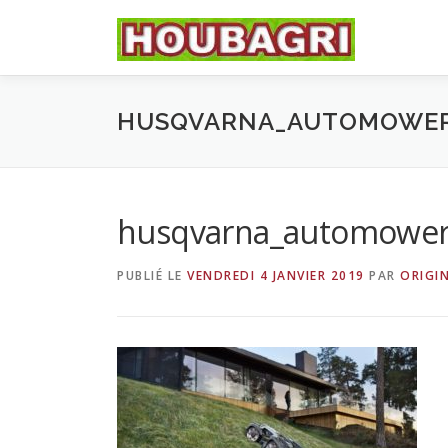
Aller
au
contenu
HUSQVARNA_AUTOMOWER
husqvarna_automower
PUBLIÉ LE
VENDREDI 4 JANVIER 2019
PAR
ORIGI