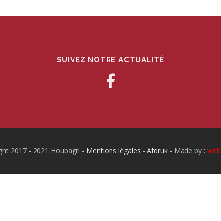
SUIVEZ NOTRE ACTUALITÉ
ght 2017 - 2021 Houbagri -
Mentions légales
-
Afdruk
- Made by :
web