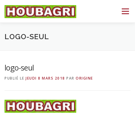
Aller
au
Menu
contenu
ACCUEIL
HEIZOMAT
NOS DÉPARTEMENTS
LOGO-SEUL
BROYAGE
CONTACT
LANGUE :
logo-seul
PUBLIÉ LE
JEUDI 8 MARS 2018
PAR
ORIGINE