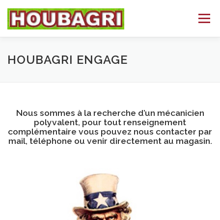
Aller
au
Menu
contenu
ACCUEIL
HEIZOMAT
NOS DÉPARTEMENTS
HOUBAGRI ENGAGE
BROYAGE
CONTACT
LANGUE :
Nous sommes à la recherche d’un mécanicien
polyvalent, pour tout renseignement
complémentaire vous pouvez nous contacter par
mail, téléphone ou venir directement au magasin.