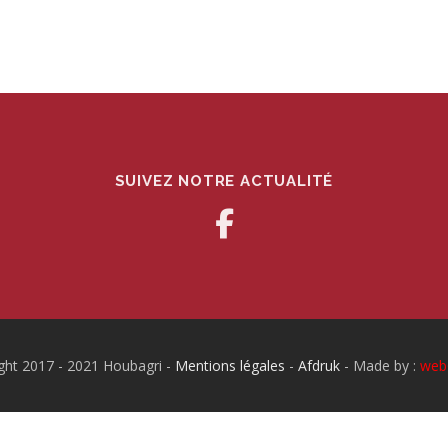
SUIVEZ NOTRE ACTUALITÉ
ght 2017 - 2021 Houbagri -
Mentions légales
-
Afdruk
- Made by :
web