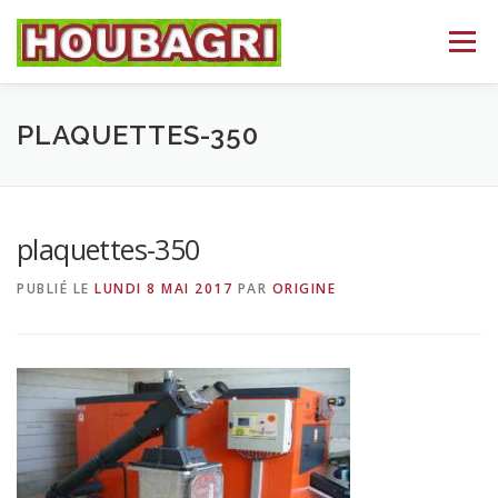
Aller
au
Menu
contenu
ACCUEIL
HEIZOMAT
NOS DÉPARTEMENTS
PLAQUETTES-350
BROYAGE
CONTACT
LANGUE :
plaquettes-350
PUBLIÉ LE
LUNDI 8 MAI 2017
PAR
ORIGINE