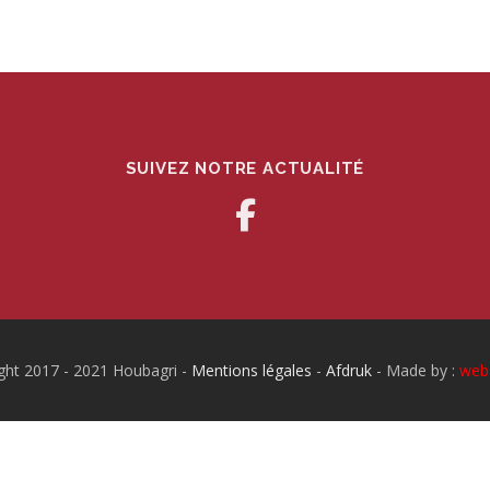
SUIVEZ NOTRE ACTUALITÉ
ght 2017 - 2021 Houbagri -
Mentions légales
-
Afdruk
- Made by :
web